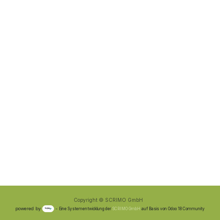
Copyright © SCRIMO GmbH
powered by
-
Eine Systementwicklung der
SCRIMO GmbH
auf Basis von Odoo 18 Community