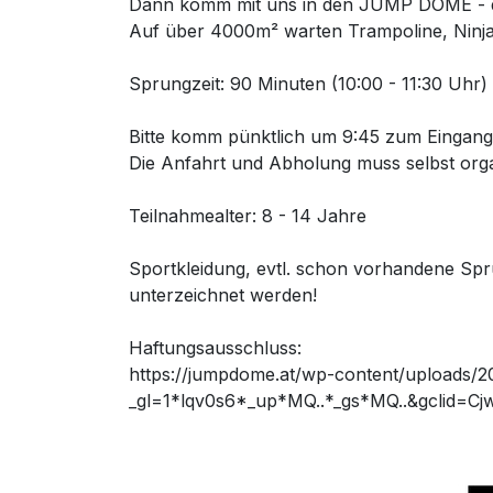
Dann komm mit uns in den JUMP DOME - d
Auf über 4000m² warten Trampoline, Ninja
Sprungzeit: 90 Minuten (10:00 - 11:30 Uhr)
Bitte komm pünktlich um 9:45 zum Einga
Die Anfahrt und Abholung muss selbst orga
Teilnahmealter: 8 - 14 Jahre
Sportkleidung, evtl. schon vorhandene Sp
unterzeichnet werden!
Haftungsausschluss:
https://jumpdome.at/wp-content/uploads/
_gl=1*lqv0s6*_up*MQ..*_gs*MQ..&gcli