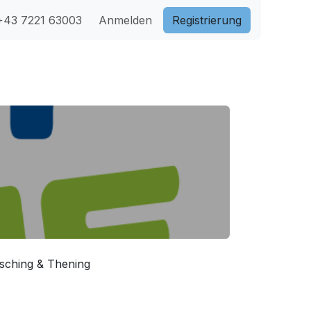
43 7221 63003
Anmelden
Registri​​erung
rsching & Thening