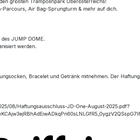
en größten Trampolinpark Oberösterreichs!
-Parcours, Air Bag-Sprungturm & mehr auf dich.
ng des JUMP DOME.
nisiert werden.
rungsocken, Bracelet und Getränk mitnehmen. Der Haftun
2025/08/Haftungsausschluss-JD-One-August-2025.pdf?
d=CjwKCAjw3ejRBhAdEiwADkqPn60sLNLGfR5_0ygzV2QSsp