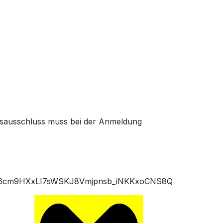
gsausschluss muss bei der Anmeldung
G7I6cm9HXxLI7sWSKJ8Vmjpnsb_iNKKxoCNS8QAvD_BwE