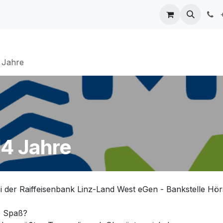
ngen
Mitwirkende
Kontakt
+
 Jahre
14 Jahre
i der Raiffeisenbank Linz-Land West eGen - Bankstelle Hö
e Spaß?