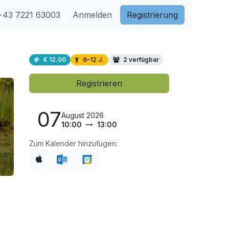
43 7221 63003
Anmelden
Registri​​erung
€ 12.00
6–12 J.
2 verfügbar
Registrieren
07
August 2026
10:00
13:00
Zum Kalender hinzufügen: