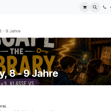
ngen
Mitwirkende
Kontakt
+
8 - 9 Jahre
y, 8 - 9 Jahre
rei.